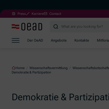
(Opens in new window)
Press
Karriere
Contact
Jump to main content
Jump to footer
Skip navigation
Der OeAD
Angebote
Kontakte
Mitfor
Jump to navigation start
Home
/
Wissenschaftsvermittlung
/
Wissenschaftsbotschaft
Demokratie & Partizipation
Demokratie & Partizipat