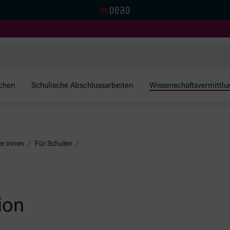
Visit the OeAD website
schen
Schulische Abschlussarbeiten
Wissenschaftsvermittlu
er:innen
/
Für Schulen
/
ion