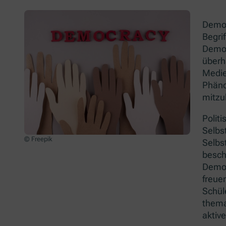
Demok
Begri
Demok
überh
Medie
Phäno
mitzu
Politi
Selbs
© Freepik
Selbs
besch
Demokr
freue
Schül
thema
aktive