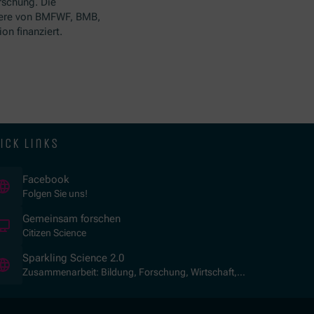
rschung. Die
ere von BMFWF, BMB,
n finanziert.
ick links
(Opens in new window)
Facebook
Folgen Sie uns!
(Opens in new window)
Gemeinsam forschen
Citizen Science
(Opens in new window)
Sparkling Science 2.0
Zusammenarbeit: Bildung, Forschung, Wirtschaft,
Gesellschaft