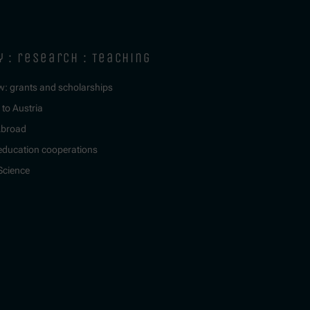
y : research : teaching
w: grants and scholarships
to Austria
Abroad
education cooperations
 Science