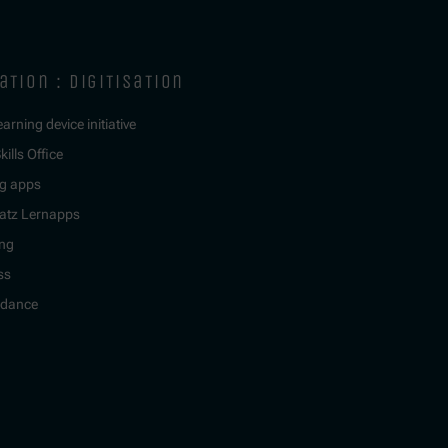
ation : digitisation
learning device initiative
kills Office
g apps
atz Lernapps
ing
ss
idance