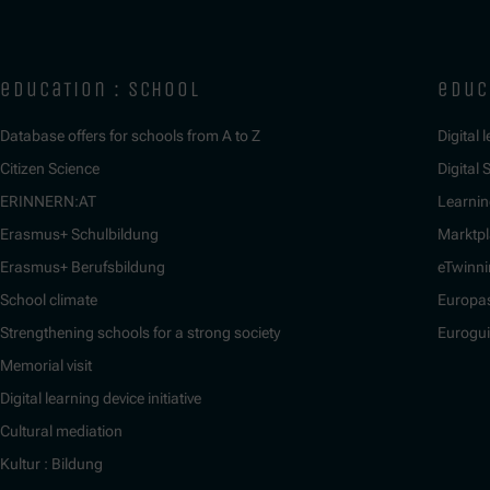
education : school
educ
Database offers for schools from A to Z
Digital 
Citizen Science
Digital S
ERINNERN:AT
Learnin
Erasmus+ Schulbildung
Marktpl
Erasmus+ Berufsbildung
eTwinn
School climate
Europa
Strengthening schools for a strong society
Eurogu
Memorial visit
Digital learning device initiative
Cultural mediation
Kultur : Bildung