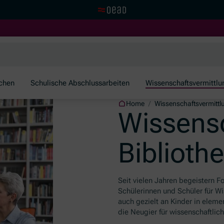
Visit the OeAD website
schen
Schulische Abschlussarbeiten
Wissenschaftsvermittlu
Home
/
Wissenschaftsvermittl
Wissensc
Biblioth
Seit vielen Jahren begeistern F
Schülerinnen und Schüler für Wi
auch gezielt an Kinder in elem
die Neugier für wissenschaftlic