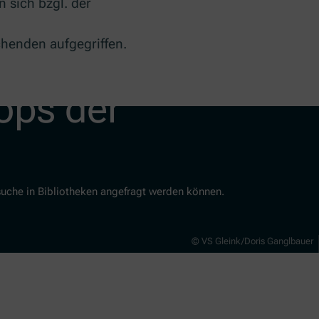
 sich bzgl. der
chenden aufgegriffen.
ops der
Besuche in Bibliotheken angefragt werden können.
© VS Gleink/Doris Ganglbauer