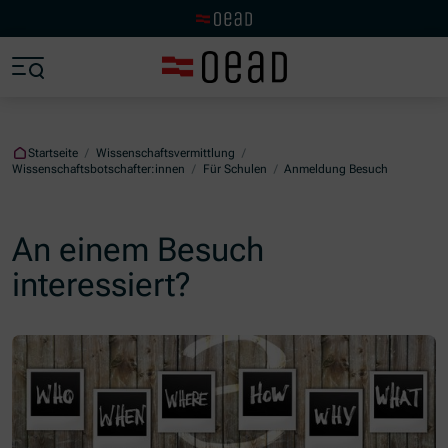
Zur OeAD Startseite
Zum Hauptinhalt springen
Zum Footer springen
Zum Ende der Navigation springen
Zum Beginn der Navigation springen
Startseite
/
Wissenschaftsvermittlung
/
Wissenschaftsbotschafter:innen
/
Für Schulen
/
Anmeldung Besuch
An einem Besuch
interessiert?