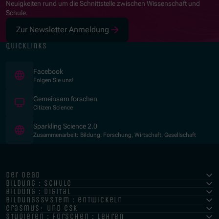
Neuigkeiten rund um die Schnittstelle zwischen Wissenschaft und
Schule.
Zur Newsletter Anmeldung
quicklinks
(Öffnet in neuem Fenster)
Facebook
Folgen Sie uns!
(Öffnet in neuem Fenster)
Gemeinsam forschen
Citizen Science
(Öffnet in neuem Fenster)
Sparkling Science 2.0
Zusammenarbeit: Bildung, Forschung, Wirtschaft, Gesellschaft
der oead
bildung : schule
bildung : digital
bildungssystem : entwickeln
erasmus+ und esk
studieren : forschen : lehren