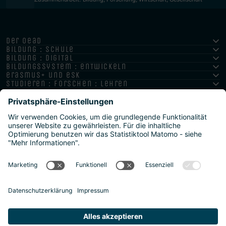
der oead
bildung : schule
bildung : digital
bildungssystem : entwickeln
erasmus+ und esk
studieren : forschen : lehren
hochschule : strategie : international
Impressum
Datenschutz
Barrierefreiheitserklärung
Meldestelle/Hinweisgeber
Safeguarding Policy
Sitemap