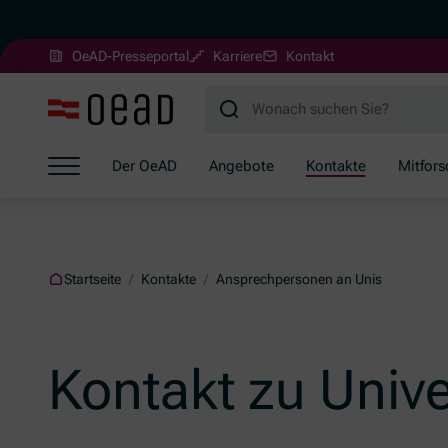
(Öffnet in neuem Fenster)
OeAD-Presseportal
Karriere
Kontakt
Zum Hauptinhalt springen
Zum Footer springen
Zum Ende der Navigation springen
Der OeAD
Angebote
Kontakte
Mitfor
Zum Beginn der Navigation springen
Startseite
/
Kontakte
/
Ansprechpersonen an Unis
Kontakt zu Unive