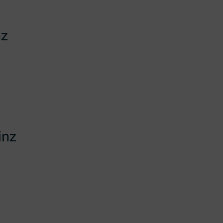
nz
inz