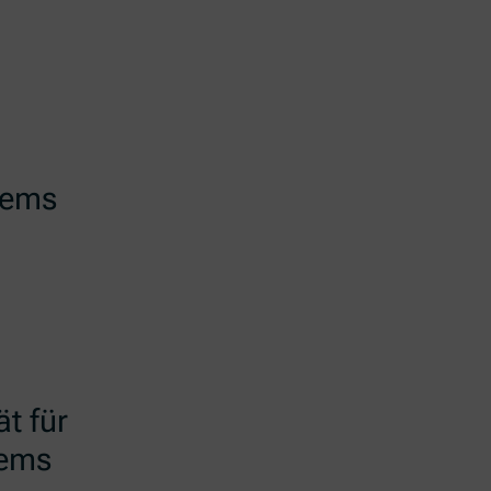
Krems
ät für
rems