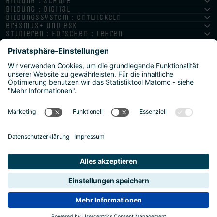
bildung : schule
bildung : digital
bildungssystem : entwickeln
erasmus+ und esk
studieren : forschen : lehren
hochschule : strategie : international
Impressum
Datenschutz
Barrierefreiheitserklärung
Meldestelle/Hinweisgeber
Safeguarding Policy
Sitemap
2026 | Agentur für Bildung und Internationalisierung