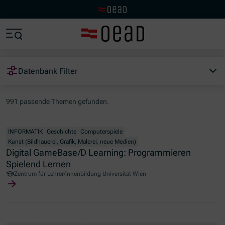
Zur OeAD Startseite
Zum Hauptinhalt springen
Zum Footer springen
Zum Ende der Navigation springen
Zum Beginn der Navigation springen
Datenbank Filter
991 passende Themen gefunden.
INFORMATIK
Geschichte
Computerspiele
Kunst (Bildhauerei, Grafik, Malerei, neue Medien)
Digital GameBase/D Learning: Programmieren
Spielend Lernen
Zentrum für Lehrer/innenbildung Universität Wien