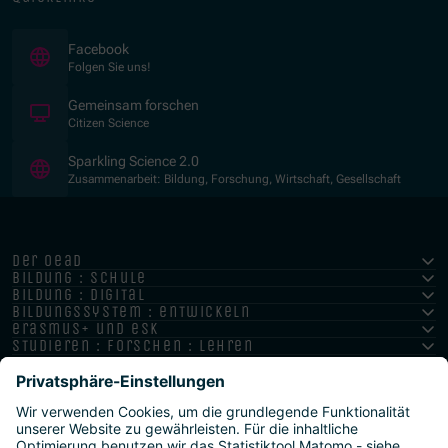
(Öffnet in neuem Fenster)
Facebook
Folgen Sie uns!
(Öffnet in neuem Fenster)
Gemeinsam forschen
Citizen Science
(Öffnet in neuem Fenster)
Sparkling Science 2.0
Zusammenarbeit: Bildung, Forschung, Wirtschaft, Gesellschaft
der oead
bildung : schule
bildung : digital
bildungssystem : entwickeln
erasmus+ und esk
studieren : forschen : lehren
hochschule : strategie : international