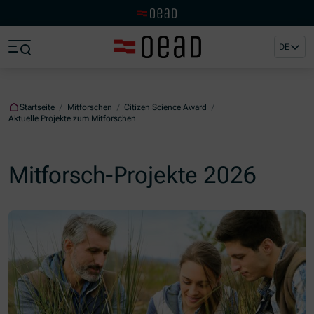
Zur OeAD Startseite
Zum Hauptinhalt springen
Zum Footer springen
DE
Zum Ende der Navigation springen
Zum Beginn der Navigation springen
Startseite
/
Mitforschen
/
Citizen Science Award
/
Aktuelle Projekte zum Mitforschen
Mitforsch-Projekte 2026