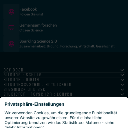
(Öffnet in neuem Fenster)
Facebook
Folgen Sie uns!
(Öffnet in neuem Fenster)
Gemeinsam forschen
Citizen Science
(Öffnet in neuem Fenster)
Sparkling Science 2.0
Zusammenarbeit: Bildung, Forschung, Wirtschaft, Gesellschaft
der oead
bildung : schule
bildung : digital
bildungssystem : entwickeln
erasmus+ und esk
studieren : forschen : lehren
hochschule : strategie : international