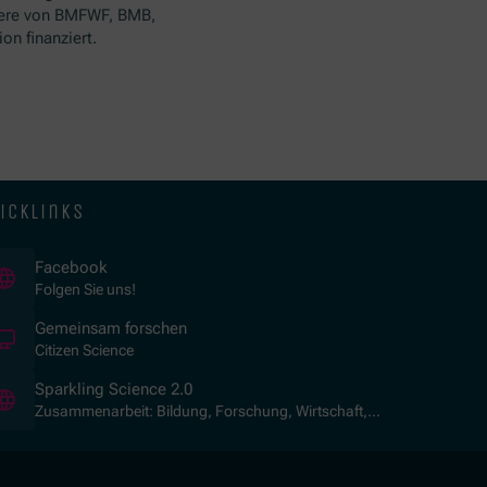
ere von BMFWF, BMB,
n finanziert.
icklinks
(Öffnet in neuem Fenster)
Facebook
Folgen Sie uns!
(Öffnet in neuem Fenster)
Gemeinsam forschen
Citizen Science
(Öffnet in neuem Fenster)
Sparkling Science 2.0
Zusammenarbeit: Bildung, Forschung, Wirtschaft,
Gesellschaft