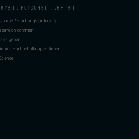
ieren : forschen : lehren
ien und Forschungsförderung
sterreich kommen
land gehen
tionale Hochschulkooperationen
 Science