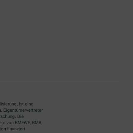
isierung, ist eine
. Eigentümervertreter
rschung. Die
ere von BMFWF, BMB,
n finanziert.