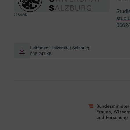
Studi
© OeAD
studi
0662/
Leitfaden: Universität Salzburg
PDF
·
247 KB