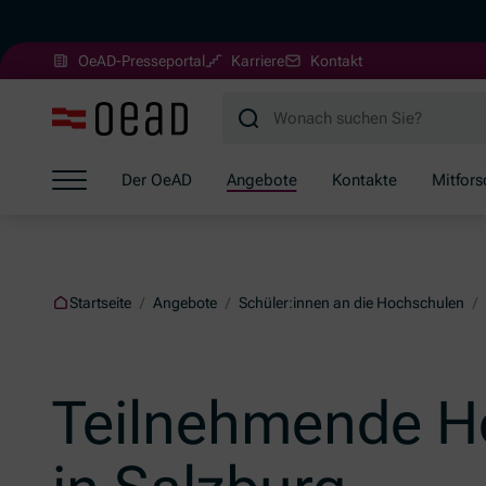
(Öffnet in neuem Fenster)
OeAD-Presseportal
Karriere
Kontakt
Zum Hauptinhalt springen
Zum Footer springen
Zum Ende der Navigation springen
Der OeAD
Angebote
Kontakte
Mitfor
Zum Beginn der Navigation springen
Startseite
/
Angebote
/
Schüler:innen an die Hochschulen
/
Teilnehmende H