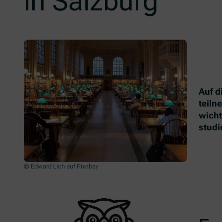
in Salzburg
Auf d
teiln
wicht
studi
© Edward Lich auf Pixabay