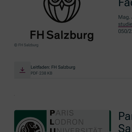
Fa
Mag. 
studi
050/2
© FH Salzburg
Leitfaden: FH Salzburg
PDF
·
238 KB
Pa
Sa