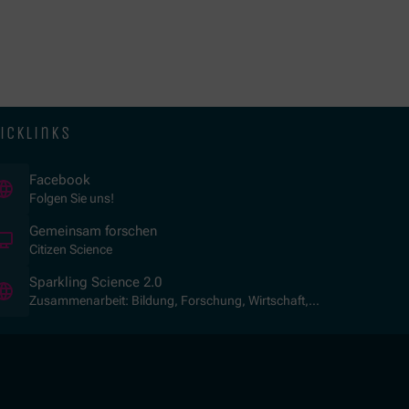
icklinks
(Öffnet in neuem Fenster)
Facebook
Folgen Sie uns!
(Öffnet in neuem Fenster)
Gemeinsam forschen
Citizen Science
(Öffnet in neuem Fenster)
Sparkling Science 2.0
Zusammenarbeit: Bildung, Forschung, Wirtschaft,
Gesellschaft