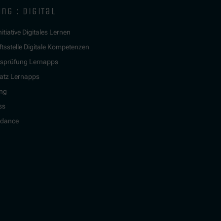
ng : digital
itiative Digitales Lernen
tsstelle Digitale Kompetenzen
tsprüfung Lernapps
atz Lernapps
ing
ss
idance