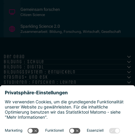
(Öffnet in neuem Fenster)
Gemeinsam forschen
Citizen Science
(Öffnet in neuem Fenster)
Sparkling Science 2.0
Zusammenarbeit: Bildung, Forschung, Wirtschaft, Gesellschaft
der oead
bildung : schule
bildung : digital
bildungssystem : entwickeln
erasmus+ und esk
studieren : forschen : lehren
hochschule : strategie : international