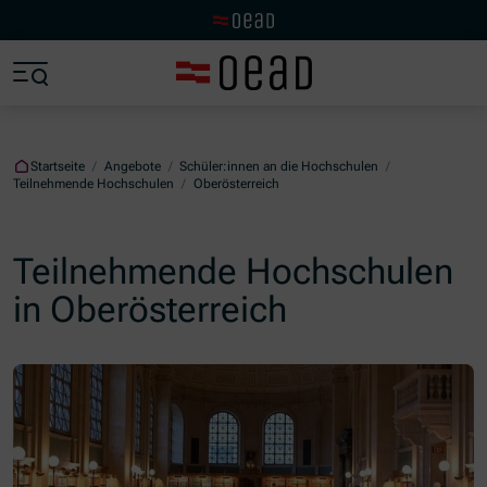
Zur OeAD Startseite
Zum Hauptinhalt springen
Zum Footer springen
Zum Ende der Navigation springen
Zum Beginn der Navigation springen
Startseite
/
Angebote
/
Schüler:innen an die Hochschulen
/
Teilnehmende Hochschulen
/
Oberösterreich
Teilnehmende Hochschulen
in Oberösterreich