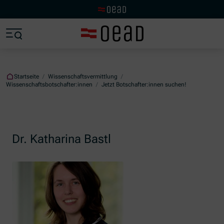
Zur OeAD Startseite
Zum Hauptinhalt springen
Zum Footer springen
Zum Ende der Navigation springen
Zum Beginn der Navigation springen
Startseite
/
Wissenschaftsvermittlung
/
Wissenschaftsbotschafter:innen
/
Jetzt Botschafter:innen suchen!
Dr. Katharina Bastl