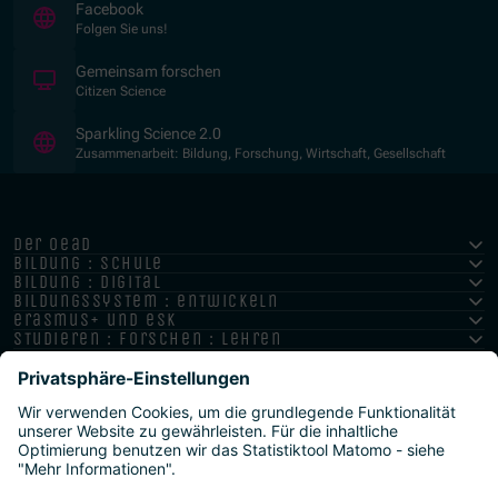
(Öffnet in neuem Fenster)
Facebook
Folgen Sie uns!
(Öffnet in neuem Fenster)
Gemeinsam forschen
Citizen Science
(Öffnet in neuem Fenster)
Sparkling Science 2.0
Zusammenarbeit: Bildung, Forschung, Wirtschaft, Gesellschaft
der oead
bildung : schule
bildung : digital
bildungssystem : entwickeln
erasmus+ und esk
studieren : forschen : lehren
hochschule : strategie : international