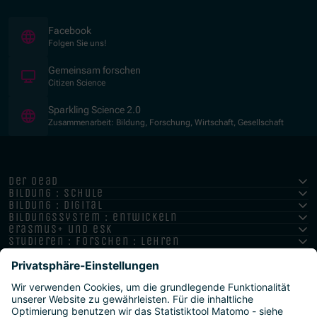
(Öffnet in neuem Fenster)
Facebook
Folgen Sie uns!
(Öffnet in neuem Fenster)
Gemeinsam forschen
Citizen Science
(Öffnet in neuem Fenster)
Sparkling Science 2.0
Zusammenarbeit: Bildung, Forschung, Wirtschaft, Gesellschaft
der oead
bildung : schule
bildung : digital
bildungssystem : entwickeln
erasmus+ und esk
studieren : forschen : lehren
hochschule : strategie : international