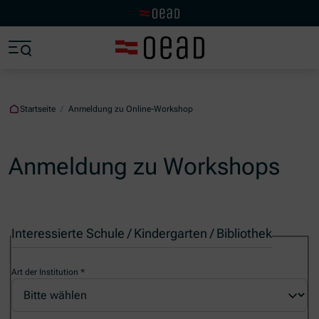
Zur OeAD Startseite
Zum Hauptinhalt springen
Zum Footer springen
Zum Ende der Navigation springen
Zum Beginn der Navigation springen
Startseite
/
Anmeldung zu Online-Workshop
Anmeldung zu Workshops
Interessierte Schule / Kindergarten / Bibliothek
Art der Institution