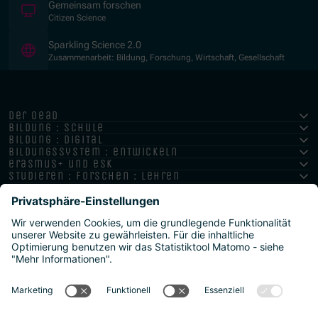
(Öffnet in neuem Fenster)
Gemeinsam forschen
Citizen Science
(Öffnet in neuem Fenster)
Sparkling Science 2.0
Zusammenarbeit: Bildung, Forschung, Wirtschaft, Gesellschaft
der oead
bildung : schule
bildung : digital
bildungssystem : entwickeln
erasmus+ und esk
studieren : forschen : lehren
hochschule : strategie : international
Impressum