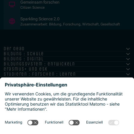
(Öffnet in neuem Fenster)
Gemeinsam forschen
Citizen Science
(Öffnet in neuem Fenster)
Sparkling Science 2.0
Zusammenarbeit: Bildung, Forschung, Wirtschaft, Gesellschaft
der oead
bildung : schule
bildung : digital
bildungssystem : entwickeln
erasmus+ und esk
studieren : forschen : lehren
hochschule : strategie : international
Impressum