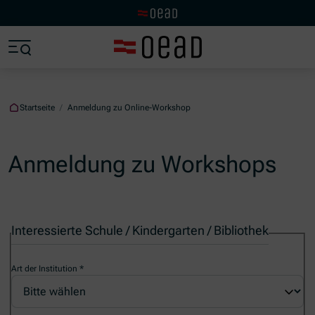
Zur OeAD Startseite
Zum Hauptinhalt springen
Zum Footer springen
Zum Ende der Navigation springen
Zum Beginn der Navigation springen
Startseite
/
Anmeldung zu Online-Workshop
Anmeldung zu Workshops
Interessierte Schule / Kindergarten / Bibliothek
Art der Institution