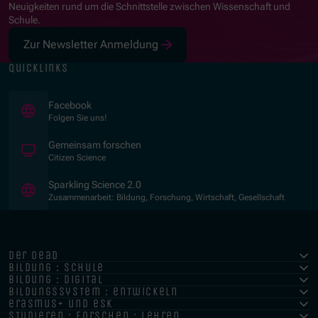
Neuigkeiten rund um die Schnittstelle zwischen Wissenschaft und
Schule.
Zur Newsletter Anmeldung
quicklinks
(Öffnet in neuem Fenster)
Facebook
Folgen Sie uns!
(Öffnet in neuem Fenster)
Gemeinsam forschen
Citizen Science
(Öffnet in neuem Fenster)
Sparkling Science 2.0
Zusammenarbeit: Bildung, Forschung, Wirtschaft, Gesellschaft
der oead
bildung : schule
bildung : digital
bildungssystem : entwickeln
erasmus+ und esk
studieren : forschen : lehren