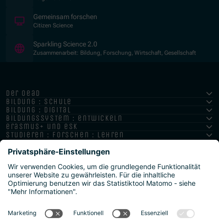
(Öffnet in neuem Fenster)
Gemeinsam forschen
Citizen Science
(Öffnet in neuem Fenster)
Sparkling Science 2.0
Zusammenarbeit: Bildung, Forschung, Wirtschaft, Gesellschaft
der oead
bildung : schule
bildung : digital
bildungssystem : entwickeln
erasmus+ und esk
studieren : forschen : lehren
hochschule : strategie : international