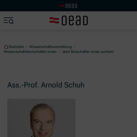
Zur OeAD Startseite
Zum Hauptinhalt springen
Zum Footer springen
Zum Ende der Navigation springen
Zum Beginn der Navigation springen
Startseite
/
Wissenschaftsvermittlung
/
Wissenschaftsbotschafter:innen
/
Jetzt Botschafter:innen suchen!
Ass.-Prof. Arnold Schuh