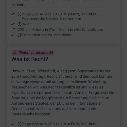
können.
Zielgruppe:
AHS (SEK 1), AHS (SEK 2), BHS, BMS,
Polytechnische Schulen, Berufsschulen
Dauer:
3 UE
Ort:
In Präsenz in Wien · Online in allen Bundesländern
Fahrtkosten sind zu übernehmen.
Workshop ausgebucht
Was ist Recht?
Umwelt, Krieg, Wirtschaft, Alltag (vom Supermarkt bis hin
zum Handyvertrag). Recht ist überall und dennoch können
so wenige etwas damit anfangen. In diesem
Workshop
besprechen wir, was Recht eigentlich ist und wieso es
eigentlich sehr spannend sein kann: Von der Frage, was ein
Staat ist, über die Möglichkeit zur Bestrafung bis hin zum
Aufbau eines Staates, der EU und der internationalen
Gemeinschaft wollen wir uns auf eine spannende
Spurensuche begeben.
Zielgruppe:
AHS (SEK 1), AHS (SEK 2), BHS, BMS,