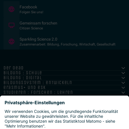
(Öffnet in neuem Fenster)
Facebook
Folgen Sie uns!
(Öffnet in neuem Fenster)
Gemeinsam forschen
Citizen Science
(Öffnet in neuem Fenster)
Sparkling Science 2.0
Zusammenarbeit: Bildung, Forschung, Wirtschaft, Gesellschaft
der oead
bildung : schule
bildung : digital
bildungssystem : entwickeln
erasmus+ und esk
studieren : forschen : lehren
hochschule : strategie : international