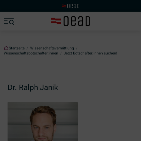
Zur OeAD Startseite
Zum Hauptinhalt springen
Zum Footer springen
Zum Ende der Navigation springen
Zum Beginn der Navigation springen
Startseite
/
Wissenschaftsvermittlung
/
Wissenschaftsbotschafter:innen
/
Jetzt Botschafter:innen suchen!
Dr. Ralph Janik