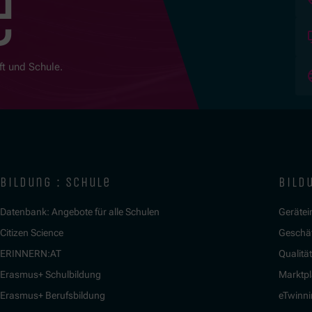
e
ft und Schule.
bildung : schule
bildu
Datenbank: Angebote für alle Schulen
Gerätein
Citizen Science
Geschäf
ERINNERN:AT
Qualitä
Erasmus+ Schulbildung
Marktpl
Erasmus+ Berufsbildung
eTwinn