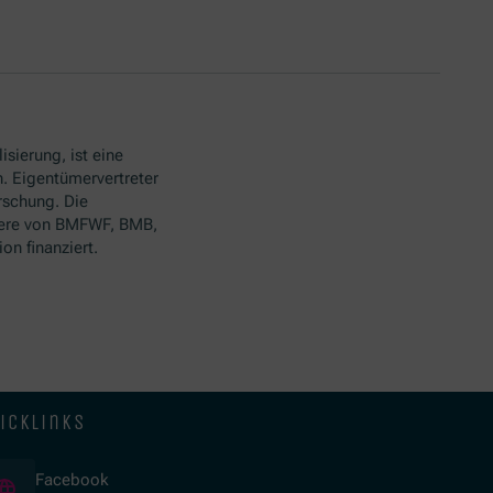
isierung, ist eine
. Eigentümervertreter
rschung. Die
ere von BMFWF, BMB,
n finanziert.
icklinks
(Öffnet in neuem Fenster)
Facebook