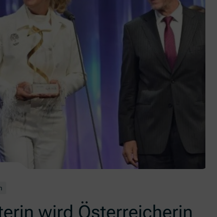
ter Blöschl. Links im Bild der ebenfalls nominierte Stefan Kainz, der als Gr
n
rin wird Österreicherin