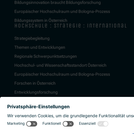
Bildungsinnovation braucht Bildungsforschung
Europäischer Hochschulraum und Bologna-Prozess
Bildungssystem in Österreich
hochschule : strategie : international
Strategiebegleitung
Themen und Entwicklungen
Regionale Schwerpunktsetzungen
Hochschul- und Wissenschaftsstandort Österreich
Europäischer Hochschulraum und Bologna-Prozess
Forschen in Österreich
Entwicklungsforschung