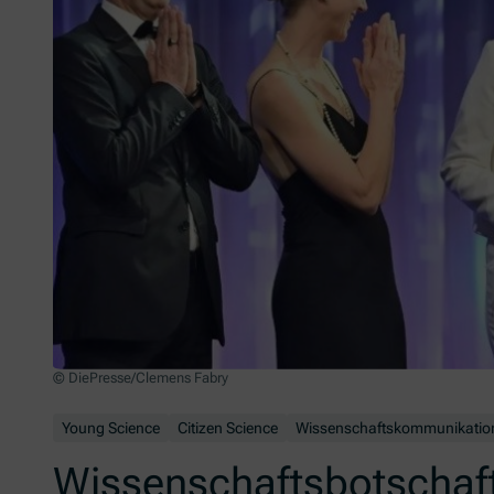
© DiePresse/Clemens Fabry
Die Klimainitiative-Finalisten: Theresa Mai, Birgit Sattler und Gün
Young Science
Citizen Science
Wissenschaftskommunikatio
Wissenschaftsbotschafte