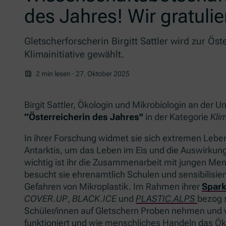
des Jahres! Wir gratulie
Gletscherforscherin Birgitt Sattler wird zur Öst
Klimainitiative gewählt.
2 min lesen
·
27. Oktober 2025
Birgit Sattler, Ökologin und Mikrobiologin an der U
”Österreicherin des Jahres"
in der Kategorie
Klim
In ihrer Forschung widmet sie sich extremen Leb
Antarktis, um das Leben im Eis und die Auswirku
wichtig ist ihr die Zusammenarbeit mit jungen Me
besucht sie ehrenamtlich Schulen und sensibilisie
Gefahren von Mikroplastik. Im Rahmen ihrer
Spark
COVER.UP
,
BLACK.ICE
und
PLASTIC.ALPS
bezog s
Schüler/innen auf Gletschern Proben nehmen und ve
funktioniert und wie menschliches Handeln das Ök