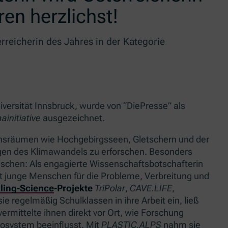
ren herzlichst!
erreicherin des Jahres in der Kategorie
niversität Innsbruck, wurde von “DiePresse” als
ainitiative
ausgezeichnet.
ensräumen wie Hochgebirgsseen, Gletschern und der
ngen des Klimawandels zu erforschen. Besonders
nschen: Als engagierte Wissenschaftsbotschafterin
rt junge Menschen für die Probleme, Verbreitung und
ling-Science
-Projekte
TriPolar
,
CAVE.LIFE
,
ie regelmäßig Schulklassen in ihre Arbeit ein, ließ
rmittelte ihnen direkt vor Ort, wie Forschung
osystem beeinflusst. Mit
PLASTIC.ALPS
nahm sie