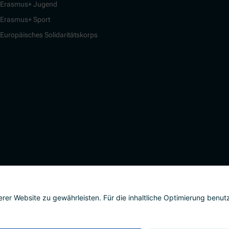
Erasmus+ Jugend
Erasmus+ Sport
Europäisches Solidaritätskorps