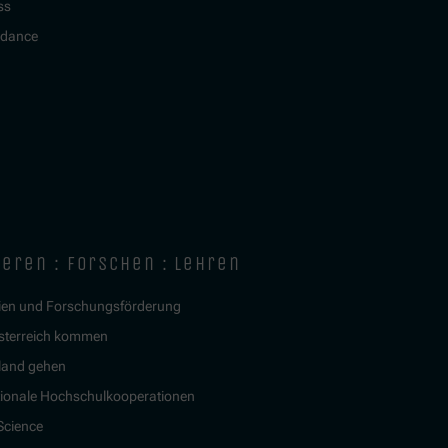
ss
idance
ieren : forschen : lehren
ien und Forschungsförderung
sterreich kommen
land gehen
tionale Hochschulkooperationen
 Science