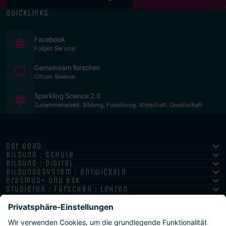
quicklinks
(Öffnet in neuem Fenster)
Facebook
Folgen Sie uns!
(Öffnet in neuem Fenster)
Gemeinsam forschen
Citizen Science
(Öffnet in neuem Fenster)
Sparkling Science 2.0
Zusammenarbeit: Bildung, Forschung, Wirtschaft, Gesellschaft
der oead
bildung : schule
bildung : digital
bildungssystem : entwickeln
erasmus+ und esk
studieren : forschen : lehren
hochschule : strategie : international