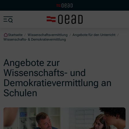
Zur OeAD Startseite
Zum Hauptinhalt springen
Zum Footer springen
Zum Ende der Navigation springen
Zum Beginn der Navigation springen
Startseite
/
Wissenschaftsvermittlung
/
Angebote für den Unterricht
/
Wissenschafts- & Demokratievermittlung
Angebote zur
Wissenschafts- und
Demokratievermittlung an
Schulen