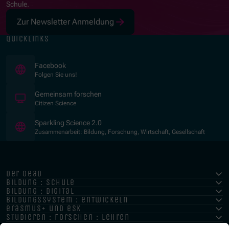
Schule.
Zur Newsletter Anmeldung
quicklinks
(Öffnet in neuem Fenster)
Facebook
Folgen Sie uns!
(Öffnet in neuem Fenster)
Gemeinsam forschen
Citizen Science
(Öffnet in neuem Fenster)
Sparkling Science 2.0
Zusammenarbeit: Bildung, Forschung, Wirtschaft, Gesellschaft
der oead
bildung : schule
bildung : digital
bildungssystem : entwickeln
erasmus+ und esk
studieren : forschen : lehren
hochschule : strategie : international