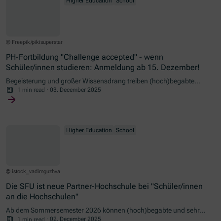
Higher Education
School
© Freepik/pikisuperstar
PH-Fortbildung "Challenge accepted" - wenn
Schüler/innen studieren: Anmeldung ab 15. Dezember!
Begeisterung und großer Wissensdrang treiben (hoch)begabte
Schülerinnen und Schüler zu Leistungen an, die über die
1 min read
·
03. December 2025
Möglichkeiten im Regelunterricht weit hinausgehen. Doch wie greift
man diese Eigenschaften in der Begabungs- und
Begabtenförderung so auf, dass die Schüler/innen ihr Potential
nutzen und gefördert werden können, ohne sie zu überfordern?
Higher Education
School
Diese und viele weitere Fragen werden bei dieser Fortbildung
thematisiert.
© istock_vadimguzhva
Die SFU ist neue Partner-Hochschule bei "Schüler/innen
an die Hochschulen"
Ab dem Sommersemester 2026 können (hoch)begabte und sehr
motivierte Schüler/innen an der Sigmund Freud PrivatUniversität
1 min read
·
02. December 2025