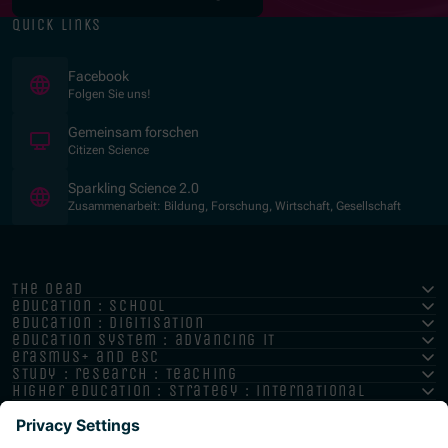
quick links
(Opens in new window)
Facebook
Folgen Sie uns!
(Opens in new window)
Gemeinsam forschen
Citizen Science
(Opens in new window)
Sparkling Science 2.0
Zusammenarbeit: Bildung, Forschung, Wirtschaft, Gesellschaft
the oead
education : school
education : digitisation
education system : advancing it
erasmus+ and esc
study : research : teaching
higher education : strategy : international