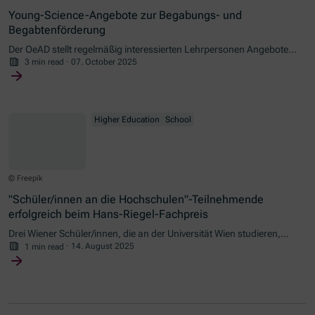
Young-Science-Angebote zur Begabungs- und
Begabtenförderung
Der OeAD stellt regelmäßig interessierten Lehrpersonen Angebote
vor, mit denen besonders begabte und motivierte Schüler/innen
3 min read
·
07. October 2025
gefördert werden und mit Wissenschaft und Forschung in Kontakt
kommen können.
Higher Education
School
© Freepik
"Schüler/innen an die Hochschulen"-Teilnehmende
erfolgreich beim Hans-Riegel-Fachpreis
Drei Wiener Schüler/innen, die an der Universität Wien studieren,
konnten die Jury mit ihren abschließenden Arbeiten in den MINT-
1 min read
·
14. August 2025
Fächern überzeugen.