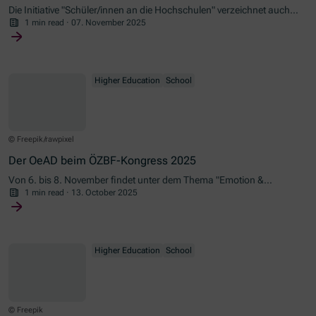
Die Initiative "Schüler/innen an die Hochschulen" verzeichnet auch
im Wintersemester 2025/26 stabil hohe Teilnehmenden-Zahlen.
1 min read
·
07. November 2025
Higher Education
School
© Freepik/rawpixel
Der OeAD beim ÖZBF-Kongress 2025
Von 6. bis 8. November findet unter dem Thema "Emotion &
Begabung" der Internationale ÖZBF-Kongress an der PH Salzburg
1 min read
·
13. October 2025
statt. Der OeAD ist mit der Initiative "Schülerinnen und Schüler an die
Hochschulen" vertreten.
Higher Education
School
© Freepik