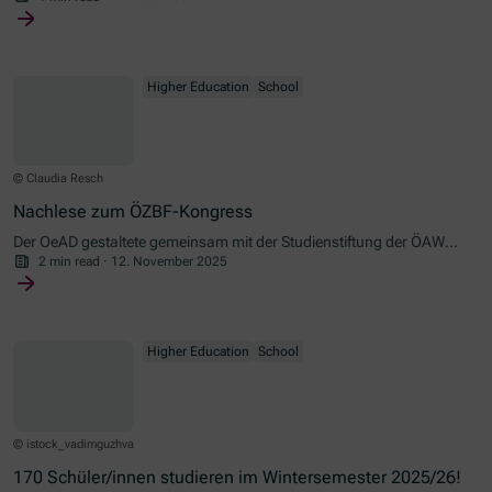
Wien ein Studium beginnen.
Higher Education
School
© Claudia Resch
Nachlese zum ÖZBF-Kongress
Der OeAD gestaltete gemeinsam mit der Studienstiftung der ÖAW
und der Studienstiftung Pro Scientia ein Symposium im Rahmen des
2 min read
·
12. November 2025
ÖZBF-Kongresses am 8. November an der PH Salzburg.
Higher Education
School
© istock_vadimguzhva
170 Schüler/innen studieren im Wintersemester 2025/26!