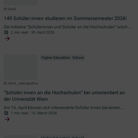
© OeAD
149 Schüler:innen studieren im Sommersemester 2026!
Die Initiative "Schülerinnen und Schüler an die Hochschulen" wächst
weiter und verzeichnet für das Sommersemester einen neuen
2 min read
·
30. April 2026
Anmelde-Rekord.
Higher Education
School
© istock_vadimguzhva
"Schüler:innen an die Hochschulen" bei uniorientiert an
der Universität Wien
Am 16. April können sich interessierte Schüler:innen bei einem
Vortrag über die Initiative informieren.
1 min read
·
10. March 2026