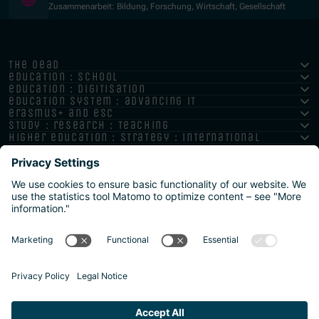
Zusammenarbeit: Bildung, Forschung, Wirtschaft, Gesellschaft
the oead
education : school
education : digitisation
education system : advancing it
erasmus+ and esc
study : research : teaching
higher education : strategy : international
Impressum
Datenschutz
Barrierefreiheitserklärung
Meldestelle/Hinweisgeber
Safeguarding Policy