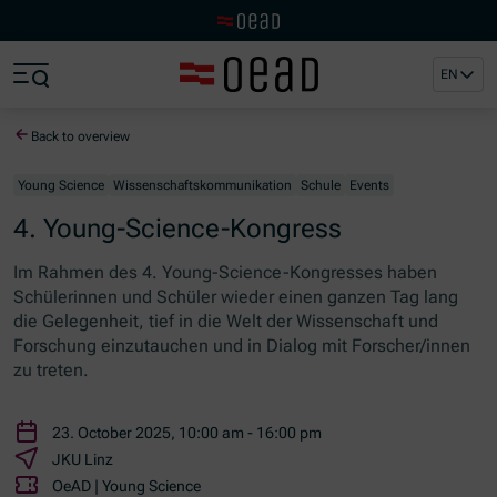
Visit the OeAD website
Jump to main content
Jump to footer
EN
Skip navigation
Jump to navigation start
Back to overview
Young Science
Wissenschaftskommunikation
Schule
Events
4. Young-Science-Kongress
Im Rahmen des 4.
Young-Science
-Kongresses haben
Schülerinnen und Schüler wieder einen ganzen Tag lang
die Gelegenheit, tief in die Welt der Wissenschaft und
Forschung einzutauchen und in Dialog mit Forscher/innen
zu treten.
23. October 2025, 10:00 am - 16:00 pm
JKU Linz
OeAD | Young Science