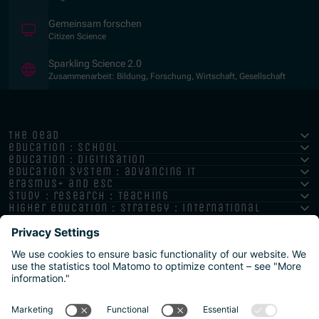
(Opens in new window)
Gemeinsam forschen
Citizen Science
(Opens in new window)
Sparkling Science 2.0
Zusammenarbeit: Bildung, Forschung, Wirtschaft, Gesellschaft
the oead
education : school
education : digitisation
education system : advancing it
erasmus+ and esc
study : research : teaching
higher education : strategy : international