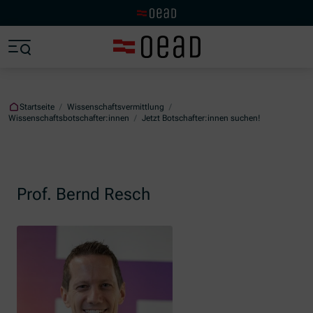
Zur OeAD Startseite
Zum Hauptinhalt springen
Zum Footer springen
Zum Ende der Navigation springen
Zum Beginn der Navigation springen
Startseite
/
Wissenschaftsvermittlung
/
Wissenschaftsbotschafter:innen
/
Jetzt Botschafter:innen suchen!
Prof. Bernd Resch