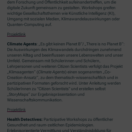
dem Forschung und Öffentlichkeit aufeinandertreffen, um die
digitale Zukunft gemeinsam zu gestalten. Workshops greifen
wichtige Gesellschaftsthemen wie Künstliche Intelligenz (KI),
Umgang mit sozialen Medien, Klimawandelauswirkungen oder
Quanten-Computing auf.
Projektlink
Climate Agents
: „Es gibt keinen Planet B“/ „
There is no Planet B
“:
Die Auswirkungen des Klimawandels durchdringen zunehmend
unseren Alltag und beeinflussen unsere Lebenswelten und unser
Umfeld. Gemeinsam mit Schülerinnen und Schülern,
Lehrpersonen und weiteren
Citizen Scientists
verfolgt das Projekt
„Klimaagenten“ (
Climate Agents
) einen sogenannten „
Co-
Creation
-Ansatz“, zu dem thematisch-wissenschaftlich und in
partizipativen Formaten geforscht wird. Unter Anleitung werden
SchülerInnen zu "
Citizen Scientists
" und erstellen selbst
„
StoryMaps
“ zur Ergebnispräsentation und
Wissenschaftskommunikation.
Projektlink
Health Detectives
:
Partizipative
Workshops
zu öffentlicher
Gesundheit und raum-zeitlichen Epidemiologien.
Erlebnisorientierte Vermittlung und Verständnisbildung für