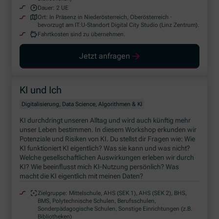
Dauer:
2 UE
Ort:
In Präsenz in Niederösterreich, Oberösterreich ·
bevorzugt am IT:U-Standort Digital City Studio (Linz Zentrum).
Fahrtkosten sind zu übernehmen.
Jetzt anfragen
KI und Ich
Digitalisierung, Data Science, Algorithmen & KI
KI durchdringt unseren Alltag und wird auch künftig mehr
unser Leben bestimmen. In diesem Workshop erkunden wir
Potenziale und Risiken von KI. Du stellst dir Fragen wie: Wie
KI funktioniert KI eigentlich? Was sie kann und was nicht?
Welche gesellschaftlichen Auswirkungen erleben wir durch
KI? Wie beeinflusst mich KI-Nutzung persönlich? Was
macht die KI eigentlich mit meinen Daten?
Zielgruppe:
Mittelschule, AHS (SEK 1), AHS (SEK 2), BHS,
BMS, Polytechnische Schulen, Berufsschulen,
Sonderpädagogische Schulen, Sonstige Einrichtungen (z.B.
Bibliotheken)