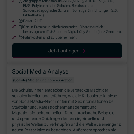
Zielgruppe:
Mittelschule, AHS (SEK 1), AHS (SEK 2), BHS,
BMS, Polytechnische Schulen, Berufsschulen,
Sonderpädagogische Schulen, Sonstige Einrichtungen (z.B.
Bibliotheken)
Dauer:
2 UE
Ort:
In Präsenz in Niederösterreich, Oberösterreich ·
bevorzugt am IT:U-Standort Digital City Studio (Linz Zentrum).
Fahrtkosten sind zu übernehmen.
Jetzt anfragen
Social Media Analyse
(Soziale) Medien und Kommunikation
Die Schüler/innen entdecken die versteckte Macht der
sozialen Medien und erfahren, wie die KI-basierte Analyse
von
Social-Media
-Nachrichten mit Geoinformationen bei
Stadtplanung, Katastrophenmanagement und
Migrationsforschung helfen. Durch praxisnahe Beispiele
und spannende Quizfragen lernen sie, virtuelle und
physische Welten zu verknüpfen und die Welt aus einer ganz
neuen Perspektive zu betrachten. Außerdem sprechen sie