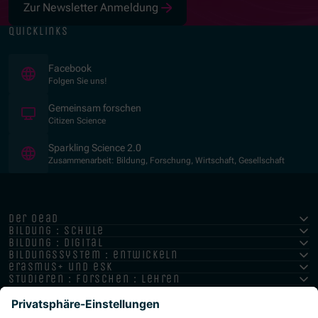
Zur Newsletter Anmeldung
quicklinks
(Öffnet in neuem Fenster)
Facebook
Folgen Sie uns!
(Öffnet in neuem Fenster)
Gemeinsam forschen
Citizen Science
(Öffnet in neuem Fenster)
Sparkling Science 2.0
Zusammenarbeit: Bildung, Forschung, Wirtschaft, Gesellschaft
der oead
bildung : schule
bildung : digital
bildungssystem : entwickeln
erasmus+ und esk
studieren : forschen : lehren
hochschule : strategie : international