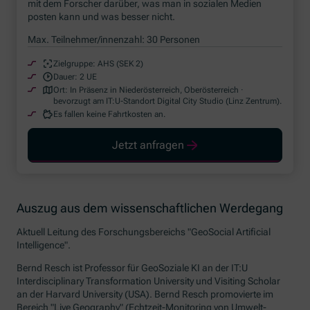
mit dem Forscher darüber, was man in sozialen Medien
posten kann und was besser nicht.
Max. Teilnehmer/innenzahl: 30 Personen
Zielgruppe:
AHS (SEK 2)
Dauer:
2 UE
Ort:
In Präsenz in Niederösterreich, Oberösterreich ·
bevorzugt am IT:U-Standort Digital City Studio (Linz Zentrum).
Es fallen keine Fahrtkosten an.
Jetzt anfragen
Auszug aus dem wissenschaftlichen Werdegang
Aktuell Leitung des Forschungsbereichs "
GeoSocial Artificial
Intelligence
".
Bernd Resch ist Professor für GeoSoziale KI an der
IT:U
Interdisciplinary Transformation University
und
Visiting Scholar
an der
Harvard University
(USA). Bernd Resch promovierte im
Bereich
"Live Geography"
(Echtzeit-Monitoring von Umwelt-