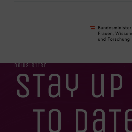
newsletter
stay up
to dat