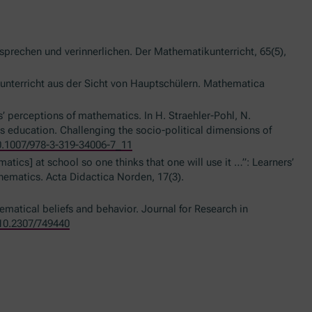
sprechen und verinnerlichen. Der Mathematikunterricht, 65(5),
unterricht aus der Sicht von Hauptschülern. Mathematica
ts’ perceptions of mathematics. In H. Straehler-Pohl, N.
s education. Challenging the socio-political dimensions of
10.1007/978-3-319-34006-7_11
atics] at school so one thinks that one will use it …”: Learners’
hematics. Acta Didactica Norden, 17(3).
ematical beliefs and behavior. Journal for Research in
/10.2307/749440