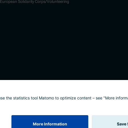
European Solidarity Corps/Volunteering
alisierung
Impressum
Datenschutz
Barrierefreih