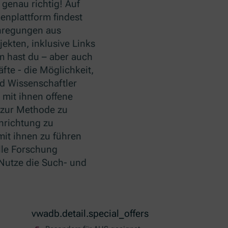
 genau richtig! Auf
nplattform findest
nregungen aus
ekten, inklusive Links
m hast du – aber auch
fte - die Möglichkeit,
d Wissenschaftler
 mit ihnen offene
zur Methode zu
nrichtung zu
mit ihnen zu führen
lle Forschung
Nutze die Such- und
vwadb.detail.special_offers