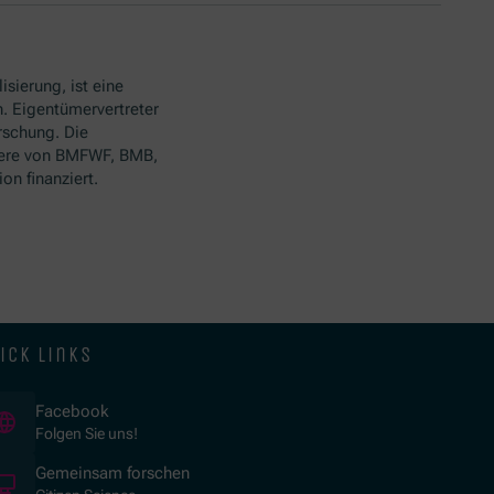
isierung, ist eine
. Eigentümervertreter
rschung. Die
ere von BMFWF, BMB,
n finanziert.
ick links
(Opens in new window)
Facebook
Folgen Sie uns!
(Opens in new window)
Gemeinsam forschen