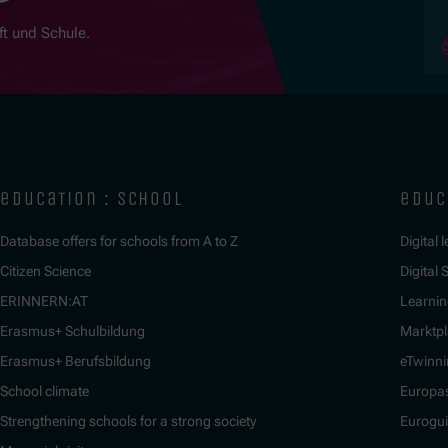
ft und Schule.
education : school
educ
Database offers for schools from A to Z
Digital 
Citizen Science
Digital S
ERINNERN:AT
Learnin
Erasmus+ Schulbildung
Marktpl
Erasmus+ Berufsbildung
eTwinn
School climate
Europa
Strengthening schools for a strong society
Eurogu