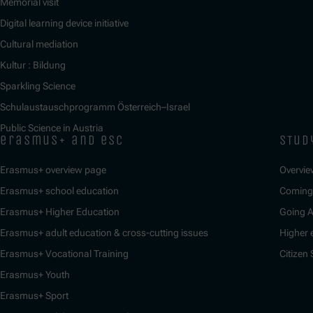
Memorial visit
Digital learning device initiative
Cultural mediation
Kultur : Bildung
Sparkling Science
Schulaustauschprogramm Österreich–Israel
Public Science in Austria
erasmus+ and esc
stud
Erasmus+ overview page
Overvie
Erasmus+ school education
Coming 
Erasmus+ Higher Education
Going 
Erasmus+ adult education & cross-cutting issues
Higher 
Erasmus+ Vocational Training
Citizen
Erasmus+ Youth
Erasmus+ Sport