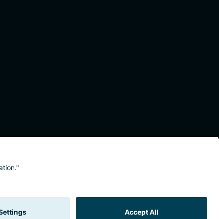
eitserklärung
Meldestelle/Hinweisgeber
Safeguarding Policy
Sitemap