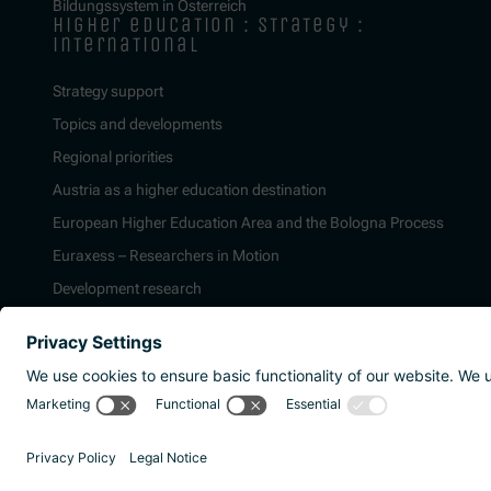
Bildungssystem in Österreich
higher education : strategy :
international
Strategy support
Topics and developments
Regional priorities
Austria as a higher education destination
European Higher Education Area and the Bologna Process
Euraxess – Researchers in Motion
Development research
2026 | Agentur für Bildung und Internation