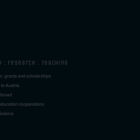
y : research : teaching
w: grants and scholarships
to Austria
Abroad
education cooperations
 Science