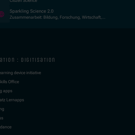
Citizen Science
(Opens in new window)
Sparkling Science 2.0
Zusammenarbeit: Bildung, Forschung, Wirtschaft,
Gesellschaft
ation : digitisation
learning device initiative
kills Office
g apps
atz Lernapps
ing
ss
idance