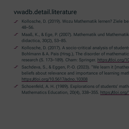
vwadb.detail.literature
Kollosche, D. (2019). Wozu Mathematik lernen? Ziele be
48–56.
Maaß, K., & Ege, P. (2007). Mathematik und Mathematik
didactica, 30(2), 53–85.
Kollosche, D. (2017). A socio-critical analysis of studen
Bohlmann & A. Pais (Hrsg.), The disorder of mathematic
research (S. 173–189). Cham: Springer.
https://doi.org/
Sachdeva, S., & Eggen, P.-O. (2023). “We learn it [mathem
beliefs about relevance and importance of learning mat
https://doi.org/10.5617/adno.10308
Schoenfeld, A. H. (1989). Explorations of students’ math
Mathematics Education, 20(4), 338–355.
https://doi.org