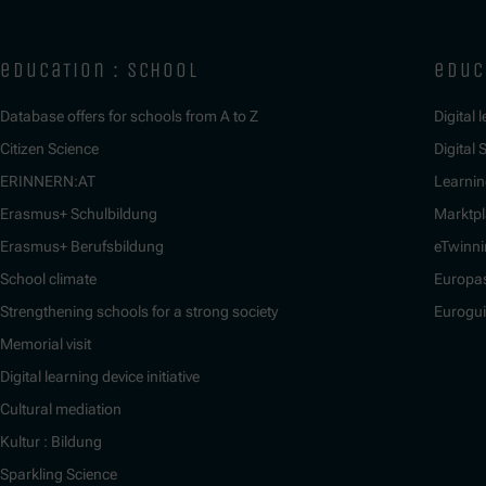
education : school
educ
Database offers for schools from A to Z
Digital 
Citizen Science
Digital S
ERINNERN:AT
Learnin
Erasmus+ Schulbildung
Marktpl
Erasmus+ Berufsbildung
eTwinn
School climate
Europa
Strengthening schools for a strong society
Eurogu
Memorial visit
Digital learning device initiative
Cultural mediation
Kultur : Bildung
Sparkling Science