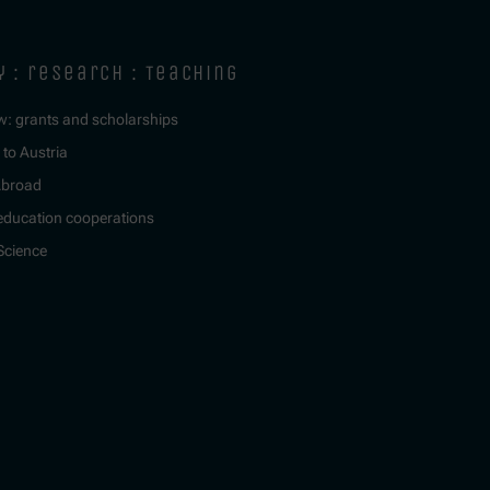
y : research : teaching
w: grants and scholarships
to Austria
Abroad
education cooperations
 Science