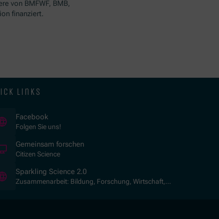
ere von BMFWF, BMB,
n finanziert.
ick links
(Opens in new window)
Facebook
Folgen Sie uns!
(Opens in new window)
Gemeinsam forschen
Citizen Science
(Opens in new window)
Sparkling Science 2.0
Zusammenarbeit: Bildung, Forschung, Wirtschaft,
Gesellschaft