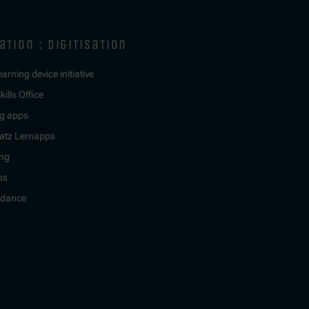
ation : digitisation
learning device initiative
kills Office
g apps
atz Lernapps
ing
ss
idance