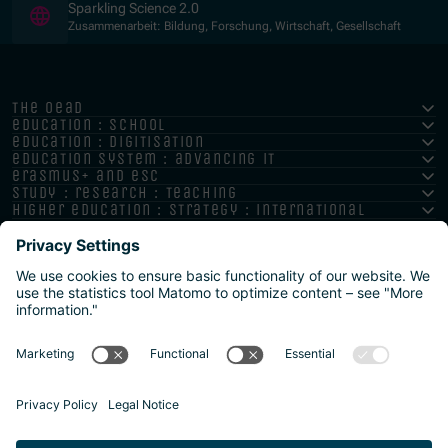
(Opens in new window)
Sparkling Science 2.0
Zusammenarbeit: Bildung, Forschung, Wirtschaft, Gesellschaft
the oead
education : school
education : digitisation
education system : advancing it
erasmus+ and esc
study : research : teaching
higher education : strategy : international
Impressum
Datenschutz
Barrierefreiheitserklärung
Meldestelle/Hinweisgeber