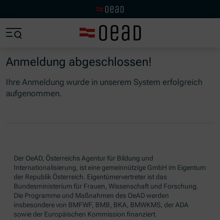
Visit the OeAD website
Jump to main content
Jump to footer
Skip navigation
Jump to navigation start
Anmeldung abgeschlossen!
Ihre Anmeldung wurde in unserem System erfolgreich
aufgenommen.
Der OeAD, Österreichs Agentur für Bildung und
Internationalisierung, ist eine gemeinnützige GmbH im Eigentum
der Republik Österreich. Eigentümervertreter ist das
Bundesministerium für Frauen, Wissenschaft und Forschung.
Die Programme und Maßnahmen des OeAD werden
insbesondere von BMFWF, BMB, BKA, BMWKMS, der ADA
sowie der Europäischen Kommission finanziert.