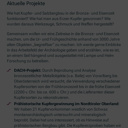
Aktuelle Projekte
Wie hat Kupfer- und Salzbergbau in der Bronze- und Eisenzeit
funktioniert? Wie hat man aus Erzen Kupfer gewonnen? Wie
wurden daraus Werkzeuge, Schmuck und Waffen hergestellt?
Gemeinsam wollen wir eine Zeitreise in die Bronze- und Eisenzeit
machen, um die Ur- und Frühgeschichte anhand von 3000 Jahre
alten Objekten „begreifbar“ zu machen. Ich werde gerne Einblicke
in das Arbeitsfeld der Archäologie geben und erzählen, wie es ist,
an einem Seil hängend und ausgestattet mit Lampe und Helm
Forschung zu betreiben.
DACH-Projekt:
Durch Beprobung und Analyse
bronzezeitlicher Metallobjekte (v.a. Beile) von Vorarlberg bis
Oberösterreich wird versucht, die Verwendung verschiedener
Kupfersorten von der Frühbronzezeit bis in die frühe Eisenzeit
(2200 v. Chr. bis ca. 600 v. Chr.) und die Lieferanten dieser
Kupfersorten zu rekonstruieren.
Prähistorische Kupfergewinnung im Nordtiroler Oberland
:
Wir haben 21 Kupfervorkommen westlich von Schwaz
montanarchäologisch untersucht und mineralogisch
beprobt. Dabei hat uns interessiert, ob es Hinweise auf
prähistorischen Bergbau gibt. Die Kupfererzproben haben wir