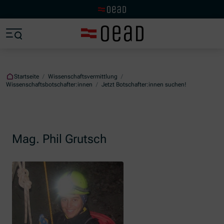
Zur OeAD Startseite
Zum Hauptinhalt springen
Zum Footer springen
Zum Ende der Navigation springen
Zum Beginn der Navigation springen
Startseite
/
Wissenschaftsvermittlung
/
Wissenschaftsbotschafter:innen
/
Jetzt Botschafter:innen suchen!
Mag. Phil Grutsch