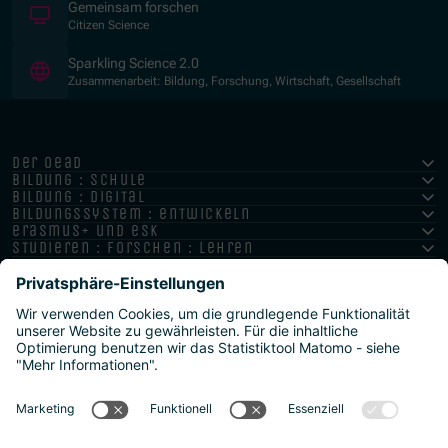
(Öffnet in neuem Fenster)
Gemeinsam forschen
Citizen Science
(Öffnet in neuem Fenster)
Sparkling Science 2.0
Zusammenarbeit: Bildung, Forschung, Wirtschaft, Gesellschaft
der oead
bildung : schule
bildung : digital
bildungssystem : entwickeln
erasmus+ und esk
studieren : forschen : lehren
hochschule : strategie : international
Impressum