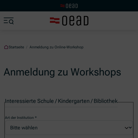
Zur OeAD Startseite
Zum Hauptinhalt springen
Zum Footer springen
Zum Ende der Navigation springen
Zum Beginn der Navigation springen
Startseite
/
Anmeldung zu Online-Workshop
Anmeldung zu Workshops
Interessierte Schule / Kindergarten / Bibliothek
Art der Institution