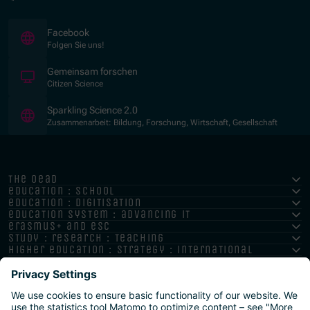
(Opens in new window)
Facebook
Folgen Sie uns!
(Opens in new window)
Gemeinsam forschen
Citizen Science
(Opens in new window)
Sparkling Science 2.0
Zusammenarbeit: Bildung, Forschung, Wirtschaft, Gesellschaft
the oead
education : school
education : digitisation
education system : advancing it
erasmus+ and esc
study : research : teaching
higher education : strategy : international