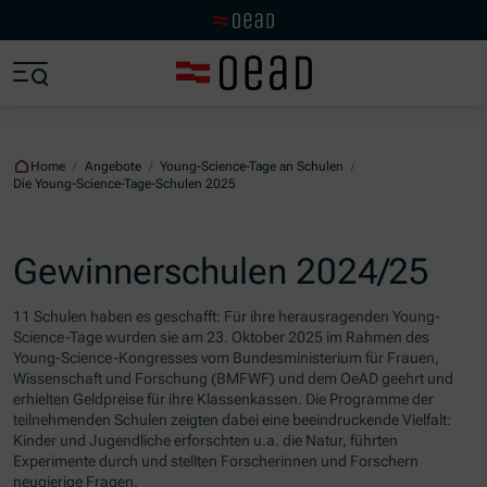
Visit the OeAD website
Jump to main content
Jump to footer
Skip navigation
Jump to navigation start
Home
/
Angebote
/
Young-Science-Tage an Schulen
/
Die Young-Science-Tage-Schulen 2025
Gewinnerschulen 2024/25
11 Schulen haben es geschafft: Für ihre herausragenden Young-
Science-Tage wurden sie am 23. Oktober 2025 im Rahmen des
Young-Science-Kongresses vom Bundesministerium für Frauen,
Wissenschaft und Forschung (BMFWF) und dem OeAD geehrt und
erhielten Geldpreise für ihre Klassenkassen. Die Programme der
teilnehmenden Schulen zeigten dabei eine beeindruckende Vielfalt:
Kinder und Jugendliche erforschten u.a. die Natur, führten
Experimente durch und stellten Forscherinnen und Forschern
neugierige Fragen.