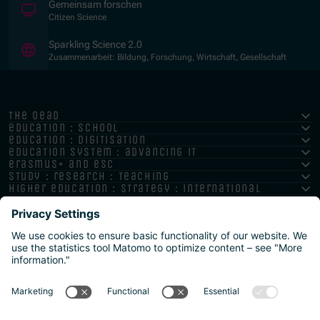
(Opens in new window)
Gemeinsam forschen
Citizen Science
(Opens in new window)
Sparkling Science 2.0
Zusammenarbeit: Bildung, Forschung, Wirtschaft, Gesellschaft
the oead
education : school
education : digitisation
education system : advancing it
erasmus+ and esc
study : research : teaching
higher education : strategy : international
Impressum