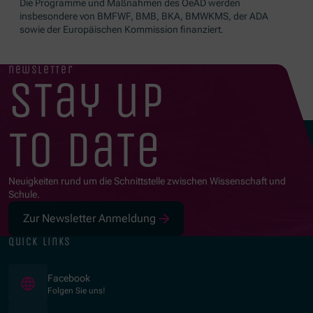
Die Programme und Maßnahmen des OeAD werden
insbesondere von BMFWF, BMB, BKA, BMWKMS, der ADA
sowie der Europäischen Kommission finanziert.
newsletter
stay up
to date
Neuigkeiten rund um die Schnittstelle zwischen Wissenschaft und
Schule.
Zur Newsletter Anmeldung
quick links
(Opens in new window)
Facebook
Folgen Sie uns!